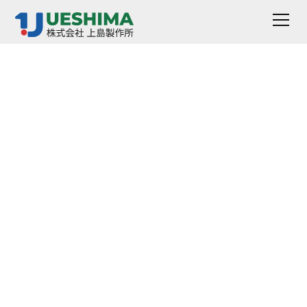
CM-圧縮試験機
サンプルを圧縮した際の変形や歪を評価する試験機で
す。