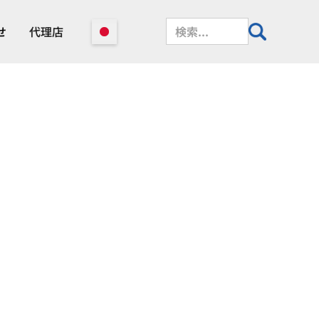
せ
代理店