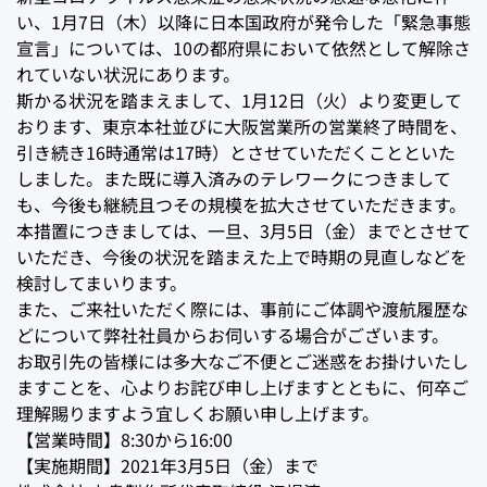
い、1月7日（木）以降に日本国政府が発令した「緊急事態
宣言」については、10の都府県において依然として解除さ
れていない状況にあります。
斯かる状況を踏まえまして、1月12日（火）より変更して
おります、東京本社並びに大阪営業所の営業終了時間を、
引き続き16時通常は17時）とさせていただくことといた
しました。また既に導入済みのテレワークにつきまして
も、今後も継続且つその規模を拡大させていただきます。
本措置につきましては、一旦、3月5日（金）までとさせて
いただき、今後の状況を踏まえた上で時期の見直しなどを
検討してまいります。
また、ご来社いただく際には、事前にご体調や渡航履歴な
どについて弊社社員からお伺いする場合がございます。
お取引先の皆様には多大なご不便とご迷惑をお掛けいたし
ますことを、心よりお詫び申し上げますとともに、何卒ご
理解賜りますよう宜しくお願い申し上げます。
【営業時間】8:30から16:00
【実施期間】2021年3月5日（金）まで