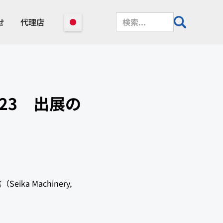
せ
代理店
e 2023 出展の
。
ika Machinery,