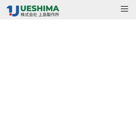
FURON フレア継手
FMPシリーズ細目ネジ
（SGPPL社製)
FURON フレア継手 FMPシリーズは、薬液や超純水の移
送に適した流体制御コンポーネントで、1/4”から1”まで
の多彩なサイズを提供します。広範囲の耐温度・耐圧性
能を備えており、多様な流体ハンドリングシステムで使