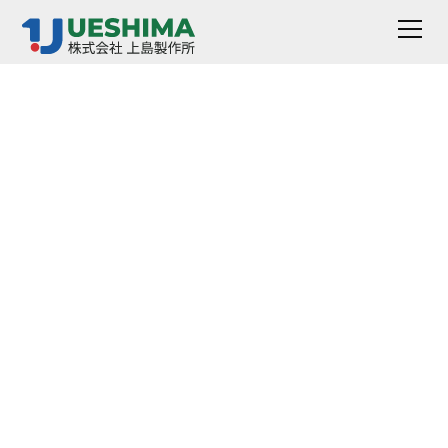
AG-老化和劣化测试仪
它是一种用于评估样品耐久性，防止因热或氧化而老化和
变质的设备。