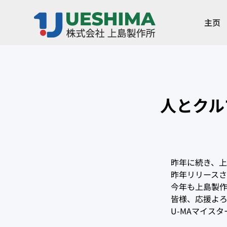
主页
人とクル
‍昨年に続き、
昨年リリース
今年も上島製
皆様、応援よ
U-MAマイスタ