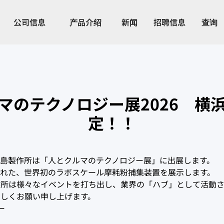
公司信息
产品介绍
新闻
招聘信息
查询
マのテクノロジー展2026 横
定！！
上島製作所は「人とクルマのテクノロジー展」に出展します。
された、世界初のラボスケール摩耗粉捕集装置を展示します。
作所は様々なイベントを打ち出し、業界の「ハブ」として活動さ
ろしくお願い申し上げます。
ー