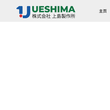
主页
德国穆勒电磁阀
它是一种直动式、常闭的双向电磁阀，非常