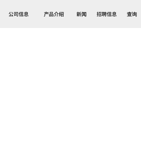
公司信息
产品介绍
新闻
招聘信息
查询
 18 系列
适合卫生、制药和食品行