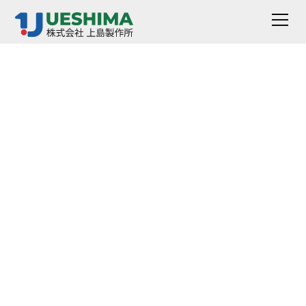
大口径P型排污阀
这种大直径的P型排水阀可实现流畅的液体排出工作，在
紧凑设计的同时具有高效率。