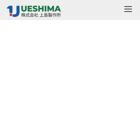
台湾制造的换热器
KAORI 热交换器 E 系
列低压钎焊换热器